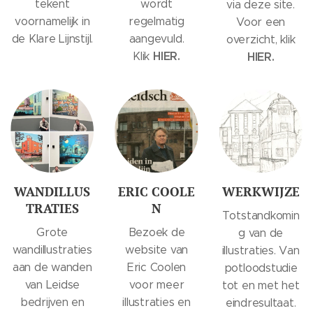
tekent
wordt
via deze site.
voornamelijk in
regelmatig
Voor een
de Klare Lijnstijl.
aangevuld.
overzicht, klik
HIER.
Klik
HIER.
WANDILLUS
ERIC COOLE
WERKWIJZE
TRATIES
N
Totstandkomin
Grote
Bezoek de
g van de
wandillustraties
website van
illustraties. Van
aan de wanden
Eric Coolen
potloodstudie
van Leidse
voor meer
tot en met het
bedrijven en
illustraties en
eindresultaat.