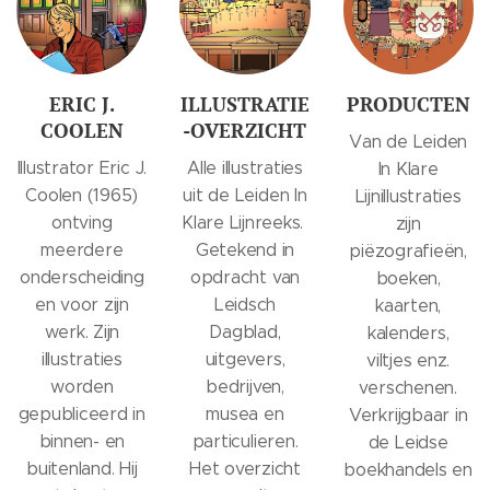
ERIC J.
ILLUSTRATIE
PRODUCTEN
COOLEN
-OVERZICHT
Van de Leiden
Illustrator Eric J.
Alle illustraties
In Klare
Coolen (1965)
uit de Leiden In
Lijnillustraties
ontving
Klare Lijnreeks.
zijn
meerdere
Getekend in
piëzografieën,
onderscheiding
opdracht van
boeken,
en voor zijn
Leidsch
kaarten,
werk. Zijn
Dagblad,
kalenders,
illustraties
uitgevers,
viltjes enz.
worden
bedrijven,
verschenen.
gepubliceerd in
musea en
Verkrijgbaar in
binnen- en
particulieren.
de Leidse
buitenland. Hij
Het overzicht
boekhandels en